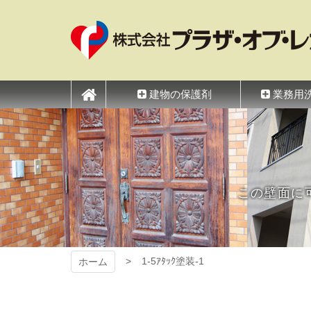
コ
ン
テ
ン
ツ
プラザ・オブ・レガ
本
文
建物の保護剤
業務用
へ
ス
キ
ッ
プ
この壁面に
1-5ｱﾀｯｸ塗装-1
ホーム