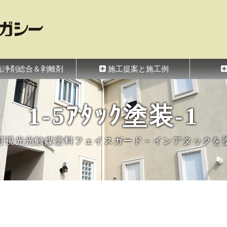
シー
洗浄剤総合＆剥離剤
施工提案と施工例
1-5ｱﾀｯｸ塗装-1
可視光光触媒塗料フェイスガード－インアタックを