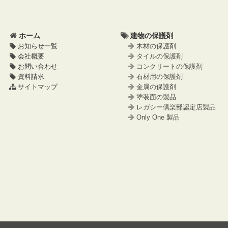
ツ
先
本
頭
文
へ
ホーム
建物の保護剤
の
戻
お知らせ一覧
木材の保護剤
先
る
会社概要
タイルの保護剤
頭
お問い合わせ
コンクリートの保護剤
へ
資料請求
石材用の保護剤
戻
サイトマップ
金属の保護剤
る
塗装面の製品
レガシー倶楽部認定店製品
Only One 製品