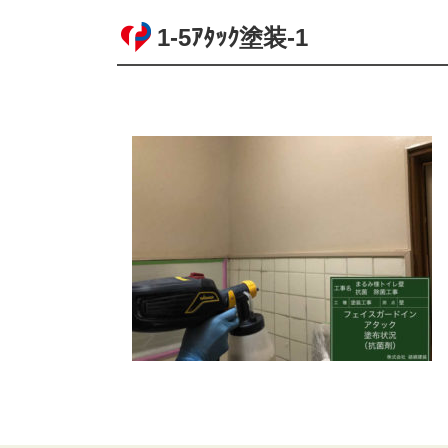
1-5ｱﾀｯｸ塗装-1
コ
ペ
ン
ー
テ
ジ
ン
の