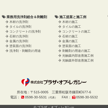
業務用洗浄剤総合＆剥離剤
施工提案と施工例
木材の洗浄剤
木材の施工
タイルの洗浄剤
タイルの施工
コンクリートの洗浄剤
コンクリートの施工
石材の洗浄剤
石材の施工
金属の洗浄剤
金属の施工
塗装面の洗浄剤
塗装面の施工
洗浄剤・剥離剤の用途
剥離剤の用途の施工
光触媒内部改善施工例
光触媒外部改善施工例
プラザ・オブ・
所在地
：
〒515-0005
三重県松阪市鎌田町677-6
電話
：
0598-30-5531
FAX
：
0598-30-5532
（代表）
レガシー
© プラザ・オブ・レガシー