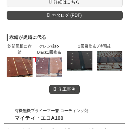
詳細はこちら
カタログ (PDF)
赤錆が黒錆に代る
鉄部屋根に赤
ケレン後R-
2回目塗布3時間後
錆
Black1回塗布
施工事例
有機無機プライーマー兼 コーティング剤
マイティ・エコA100