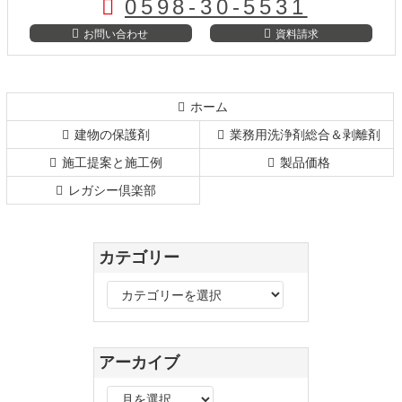
0598-30-5531
ン
の
ツ
先
お問い合わせ
資料請求
本
頭
文
へ
の
戻
先
る
ホーム
頭
建物の保護剤
業務用洗浄剤総合＆剥離剤
へ
戻
施工提案と施工例
製品価格
る
レガシー倶楽部
カテゴリー
カ
テ
ゴ
リ
アーカイブ
ー
ア