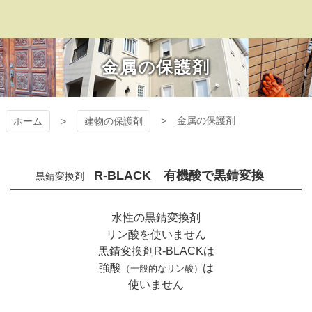
コ
ン
テ
プラザ・オブ・レ
ン
金属の保護剤
ツ
ガシー
本
文
へ
金属の保護剤
ホーム
建物の保護剤
ス
キ
ッ
プ
R-BLACK
有機酸で黒錆変換
黒錆変換剤
水性の黒錆変換剤
リン酸を使いません
黒錆変換剤R-BLACKは
強酸
は
（一般的なリン酸）
使いません