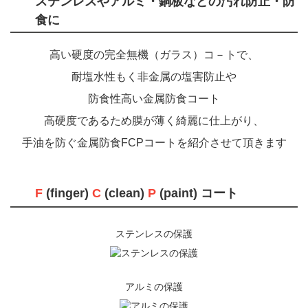
ステンレスやアルミ・銅板などの汚れ防止・防
食に
高い硬度の完全無機（ガラス）コ－トで、
耐塩水性もく非金属の塩害防止や
防食性高い金属防食コート
高硬度であるため膜が薄く
綺麗に仕上がり、
手油を防ぐ金属防食FCPコートを
紹介させて頂きます
F
(finger)
C
(clean)
P
(paint) コート
ステンレスの保護
アルミの保護