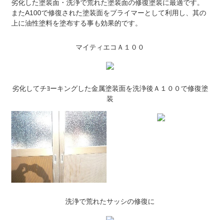
劣化した塗装面・洗浄で荒れた塗装面の修復塗装に最適です。
またA100で修復された塗装面をプライマーとして利用し、其の
上に油性塗料を塗布する事も効果的です。
マイティエコＡ１００
劣化してチﾖーキングした金属塗装面を洗浄後Ａ１００で修復塗
装
洗浄で荒れたサッシの修復に