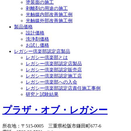
塗装面の施工
剥離剤の用途の施工
光触媒内部改善施工例
光触媒外部改善施工例
製品価格
設計価格
洗浄剤価格
お試し価格
レガシー倶楽部認定店製品
レガシー倶楽部とは
レガシー倶楽部認定店製品
レガシー倶楽部認定販売店
レガシー倶楽部認定施工店
レガシー倶楽部への入会
レガシー倶楽部認定店責任施工事例
研究と試験結果
プラザ・オブ・レガシー
所在地
：
〒515-0005
三重県松阪市鎌田町677-6