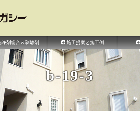
シー
洗浄剤総合＆剥離剤
施工提案と施工例
b-19-3