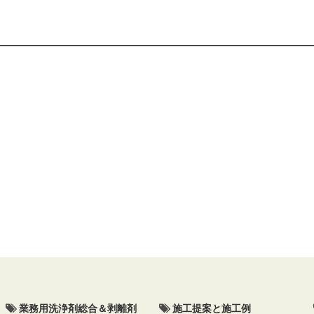
業務用洗浄剤総合＆剥離剤
施工提案と施工例