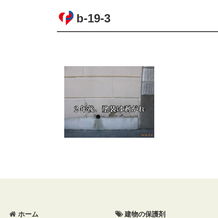
b-19-3
コ
ペ
ン
ー
テ
ジ
ン
の
ツ
先
本
頭
文
へ
ホーム
建物の保護剤