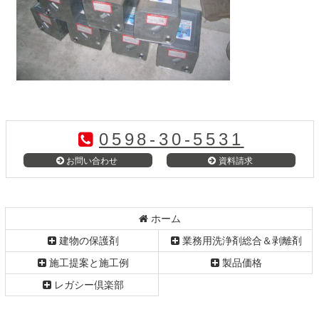
コ
ペ
ン
ー
テ
ジ
0598-30-5531
ン
の
ツ
先
お問い合わせ
資料請求
本
頭
文
へ
の
戻
先
る
ホーム
頭
建物の保護剤
業務用洗浄剤総合＆剥離剤
へ
戻
施工提案と施工例
製品価格
る
レガシー倶楽部