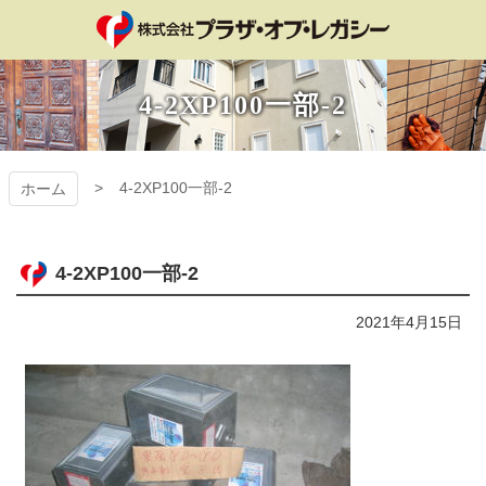
コ
ン
テ
プラザ・オブ・レ
ン
4-2XP100一部-2
ツ
ガシー
本
文
へ
4-2XP100一部-2
ホーム
ス
キ
ッ
プ
4-2XP100一部-2
2021年4月15日