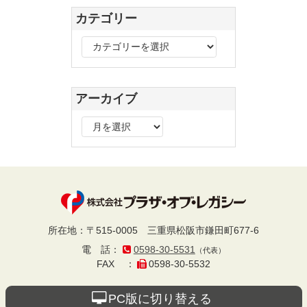
カテゴリー
カ
テ
ゴ
リ
アーカイブ
ー
ア
ー
カ
イ
ブ
プラザ・オブ・レ
所在地
：
〒515-0005
三重県松阪市鎌田町677-6
電話
：
0598-30-5531
（代表）
ガシー
FAX
：
0598-30-5532
PC版に切り替える