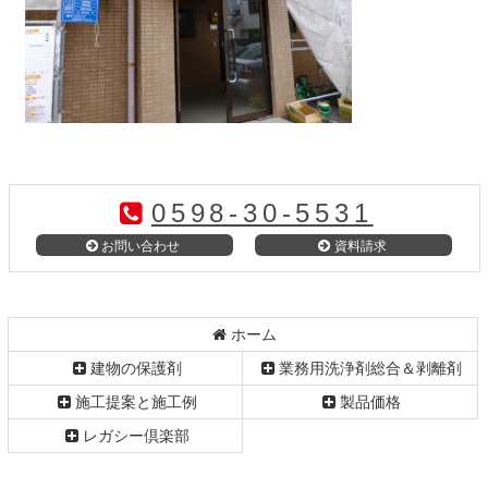
コ
ペ
ン
ー
テ
ジ
0598-30-5531
ン
の
ツ
先
お問い合わせ
資料請求
本
頭
文
へ
の
戻
先
る
ホーム
頭
建物の保護剤
業務用洗浄剤総合＆剥離剤
へ
戻
施工提案と施工例
製品価格
る
レガシー倶楽部