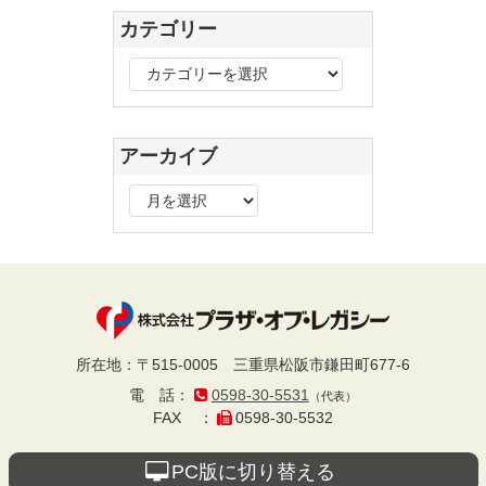
カテゴリー
カ
テ
ゴ
リ
アーカイブ
ー
ア
ー
カ
イ
ブ
プラザ・オブ・レ
所在地
：
〒515-0005
三重県松阪市鎌田町677-6
電話
：
0598-30-5531
（代表）
ガシー
FAX
：
0598-30-5532
PC版に切り替える