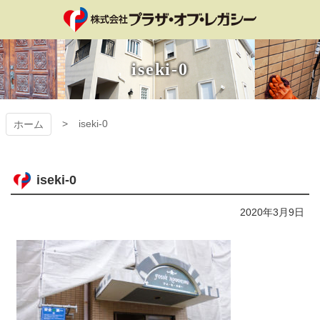
コ
ン
テ
プラザ・オブ・レ
ン
iseki-0
ツ
ガシー
本
文
へ
iseki-0
ホーム
ス
キ
ッ
プ
iseki-0
2020年3月9日