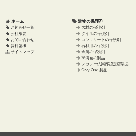
ツ
先
本
頭
文
へ
ホーム
建物の保護剤
の
戻
お知らせ一覧
木材の保護剤
先
る
会社概要
タイルの保護剤
頭
お問い合わせ
コンクリートの保護剤
へ
資料請求
石材用の保護剤
戻
サイトマップ
金属の保護剤
る
塗装面の製品
レガシー倶楽部認定店製品
Only One 製品