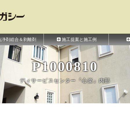
シー
洗浄剤総合＆剥離剤
施工提案と施工例
P1000810
ディサービスセンター『心楽』内部