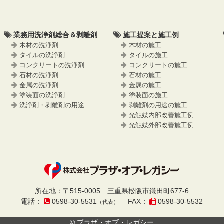
業務用洗浄剤総合＆剥離剤
施工提案と施工例
木材の洗浄剤
木材の施工
タイルの洗浄剤
タイルの施工
コンクリートの洗浄剤
コンクリートの施工
石材の洗浄剤
石材の施工
金属の洗浄剤
金属の施工
塗装面の洗浄剤
塗装面の施工
洗浄剤・剥離剤の用途
剥離剤の用途の施工
光触媒内部改善施工例
光触媒外部改善施工例
プラザ・オブ・
所在地
：
〒515-0005
三重県松阪市鎌田町677-6
電話
：
0598-30-5531
FAX
：
0598-30-5532
（代表）
レガシー
© プラザ・オブ・レガシー