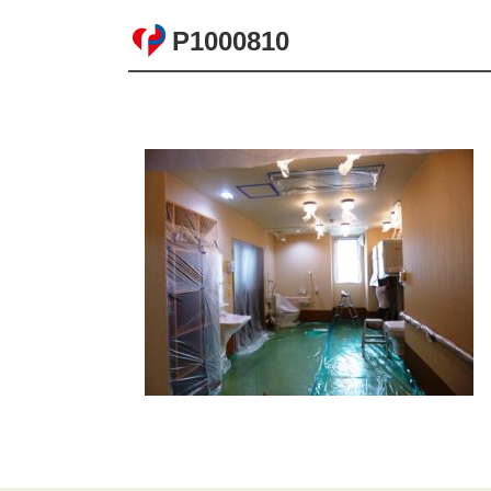
P1000810
コ
ペ
ン
ー
テ
ジ
ン
の