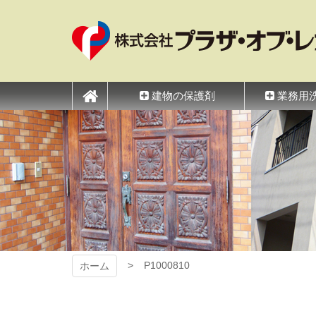
コ
ン
テ
ン
ツ
プラザ・オブ・レガ
本
文
建物の保護剤
業務用
へ
ス
キ
ッ
プ
P1000810
ホーム