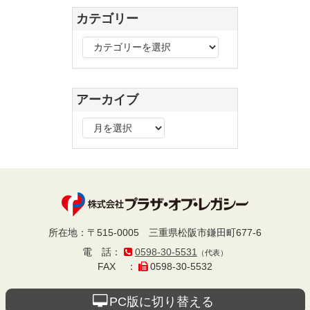
カテゴリー
カ
テ
ゴ
リ
アーカイブ
ー
ア
ー
カ
イ
ブ
プラザ・オブ・レ
所在地
：
〒515-0005
三重県松阪市鎌田町677-6
電話
：
0598-30-5531
（代表）
ガシー
FAX
：
0598-30-5532
PC版に切り替える