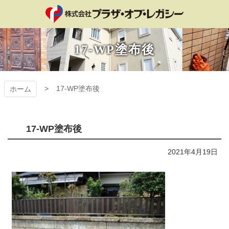
コ
ン
テ
プラザ・オブ・レ
ン
17-WP塗布後
ツ
ガシー
本
文
へ
17-WP塗布後
ホーム
ス
キ
ッ
プ
17-WP塗布後
2021年4月19日