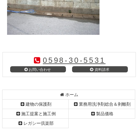
コ
ペ
ン
ー
テ
ジ
0598-30-5531
ン
の
ツ
先
お問い合わせ
資料請求
本
頭
文
へ
の
戻
先
る
ホーム
頭
建物の保護剤
業務用洗浄剤総合＆剥離剤
へ
戻
施工提案と施工例
製品価格
る
レガシー倶楽部