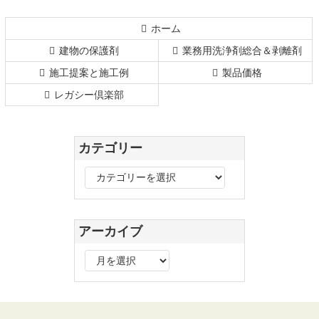
の
戻
先
る
ホーム
頭
建物の保護剤
業務用洗浄剤総合＆剥離剤
へ
戻
施工提案と施工例
製品価格
る
レガシー倶楽部
カテゴリー
カ
テ
ゴ
リ
アーカイブ
ー
ア
ー
カ
イ
ブ