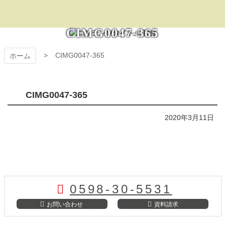
コ
ン
テ
プラザ・オブ・レ
CIMG0047-365
ン
ツ
ガシー
CIMG0047-365
ホーム
本
文
へ
ス
CIMG0047-365
キ
ッ
2020年3月11日
プ
コ
ペ
ン
ー
テ
ジ
0598-30-5531
ン
の
ツ
先
お問い合わせ
資料請求
本
頭
文
へ