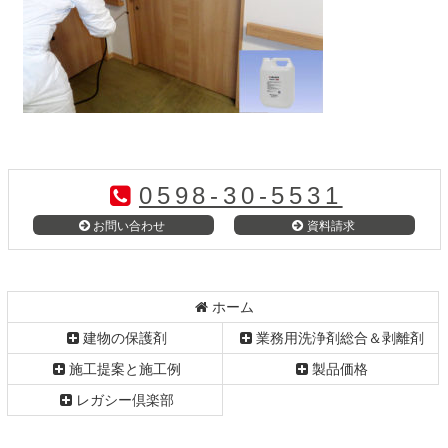
コ
ペ
ン
ー
テ
ジ
0598-30-5531
ン
の
ツ
先
お問い合わせ
資料請求
本
頭
文
へ
の
戻
先
る
ホーム
頭
建物の保護剤
業務用洗浄剤総合＆剥離剤
へ
戻
施工提案と施工例
製品価格
る
レガシー倶楽部