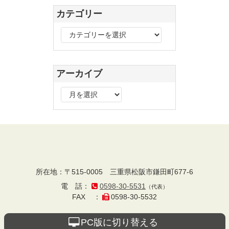
カテゴリー
カ
テ
ゴ
リ
アーカイブ
ー
ア
ー
カ
イ
ブ
プラザ・オブ・レ
所在地
：
〒515-0005
三重県松阪市鎌田町677-6
電話
：
0598-30-5531
（代表）
ガシー
FAX
：
0598-30-5532
PC版に切り替える