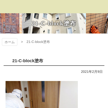
コ
ン
テ
プラザ・オブ・レ
ン
21-C-block塗布
ツ
ガシー
本
文
へ
21-C-block塗布
ホーム
ス
キ
ッ
プ
21-C-block塗布
2021年2月9日