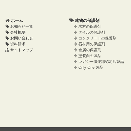
ツ
先
本
頭
文
へ
ホーム
建物の保護剤
の
戻
お知らせ一覧
木材の保護剤
先
る
会社概要
タイルの保護剤
頭
お問い合わせ
コンクリートの保護剤
へ
資料請求
石材用の保護剤
戻
サイトマップ
金属の保護剤
る
塗装面の製品
レガシー倶楽部認定店製品
Only One 製品