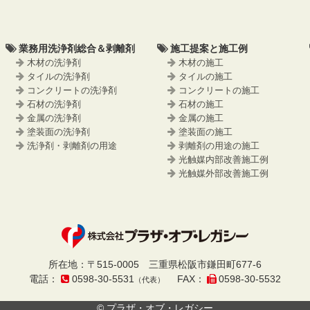
業務用洗浄剤総合＆剥離剤
施工提案と施工例
木材の洗浄剤
木材の施工
タイルの洗浄剤
タイルの施工
コンクリートの洗浄剤
コンクリートの施工
石材の洗浄剤
石材の施工
金属の洗浄剤
金属の施工
塗装面の洗浄剤
塗装面の施工
洗浄剤・剥離剤の用途
剥離剤の用途の施工
光触媒内部改善施工例
光触媒外部改善施工例
プラザ・オブ・
所在地
：
〒515-0005
三重県松阪市鎌田町677-6
電話
：
0598-30-5531
FAX
：
0598-30-5532
（代表）
レガシー
© プラザ・オブ・レガシー