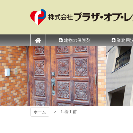
コ
ン
テ
ン
ツ
プラザ・オブ・レガ
本
文
建物の保護剤
業務用
へ
ス
キ
ッ
プ
1-着工前
ホーム