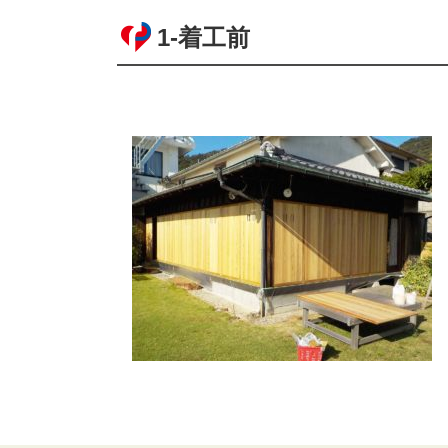
1-着工前
コ
ペ
ン
ー
テ
ジ
ン
の