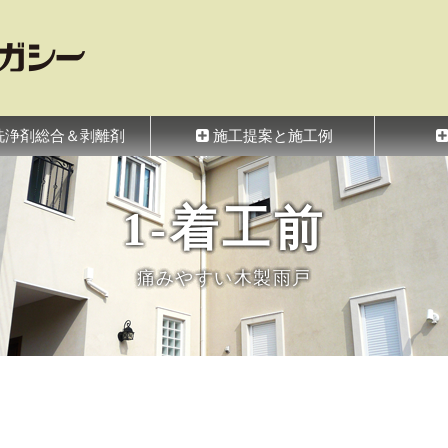
シー
洗浄剤総合＆剥離剤
施工提案と施工例
1-着工前
痛みやすい木製雨戸