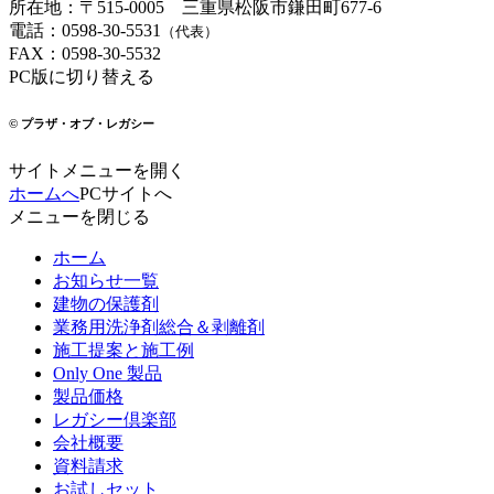
所在地
：
〒515-0005
三重県松阪市鎌田町677-6
電話
：
0598-30-5531
（代表）
FAX
：
0598-30-5532
PC版に切り替える
© プラザ・オブ・レガシー
サイトメニューを開く
ホームへ
PCサイトへ
メニューを閉じる
ホーム
お知らせ一覧
建物の保護剤
業務用洗浄剤総合＆剥離剤
施工提案と施工例
Only One 製品
製品価格
レガシー倶楽部
会社概要
資料請求
お試しセット