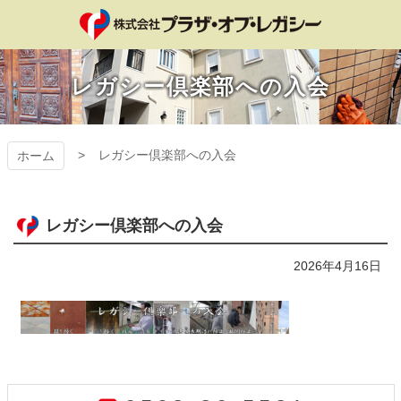
コ
ン
テ
プラザ・オブ・レ
ン
レガシー倶楽部への入会
ツ
ガシー
本
文
へ
レガシー倶楽部への入会
ホーム
ス
キ
ッ
プ
レガシー倶楽部への入会
2026年4月16日
コ
ペ
ン
ー
テ
ジ