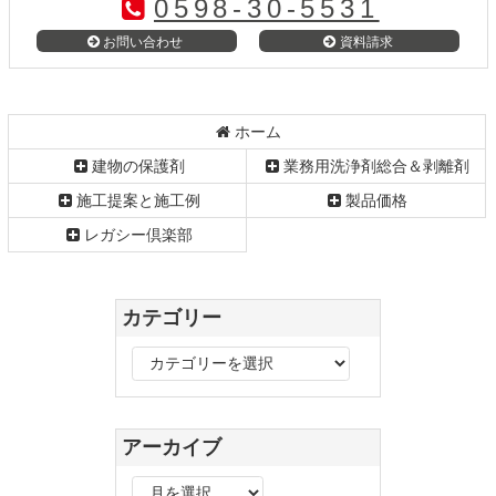
0598-30-5531
ン
の
ツ
先
お問い合わせ
資料請求
本
頭
文
へ
の
戻
先
る
ホーム
頭
建物の保護剤
業務用洗浄剤総合＆剥離剤
へ
戻
施工提案と施工例
製品価格
る
レガシー倶楽部
カテゴリー
カ
テ
ゴ
リ
アーカイブ
ー
ア