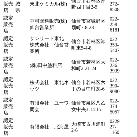
仙台市若林区沖
販売
城
東北ケミカル(株)
272-
野四丁目2-5
8508
店
県
認定
022-
中村塗料販売(株)
仙台市宮城野区
販売
258-
仙台営業所
扇町7-8-23
6181
店
認定
サンリード東北
022-
仙台市若林区卸
販売
株式会社 仙台営
353-
町東5-4-8
5407
店
業所
認定
022-
仙台市若林区大
販売
(株)田中塗料店
236-
和町2-21-24
3939
店
認定
022-
株式会社 東北ネ
仙台市若林区六
販売
390-
ッツ
丁の目中町28-6
9080
店
認定
022-
有限会社 ユーワ
仙台市泉区八乙
販売
374-
商会
女中央3-14-15
5057
店
認定
0229-
大崎市古川浦町
販売
有限会社 北海屋
27-
2-6
1160
店