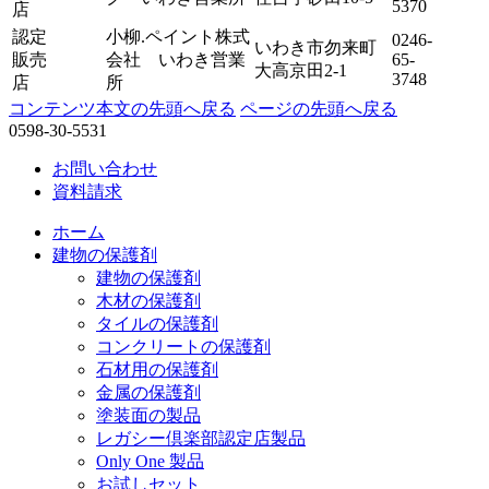
5370
店
認定
小柳.ペイント株式
0246-
いわき市勿来町
販売
会社 いわき営業
65-
大高京田2-1
3748
店
所
コンテンツ本文の先頭へ戻る
ページの先頭へ戻る
0598-30-5531
お問い合わせ
資料請求
ホーム
建物の保護剤
建物の保護剤
木材の保護剤
タイルの保護剤
コンクリートの保護剤
石材用の保護剤
金属の保護剤
塗装面の製品
レガシー倶楽部認定店製品
Only One 製品
お試しセット