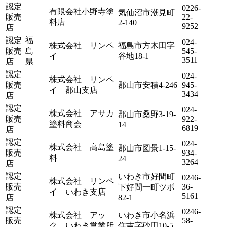
認定
0226-
有限会社小野寺塗
気仙沼市潮見町
販売
22-
料店
2-140
9252
店
認定
福
024-
株式会社 リンペ
福島市方木田字
販売
島
545-
イ
谷地18-1
3511
店
県
認定
024-
株式会社 リンペ
販売
郡山市安積4-246
945-
イ 郡山支店
3434
店
認定
024-
株式会社 アサカ
郡山市桑野3-19-
販売
922-
塗料商会
14
6819
店
認定
024-
株式会社 高島塗
郡山市図景1-15-
販売
934-
料
24
3264
店
認定
いわき市好間町
0246-
株式会社 リンペ
販売
36-
下好間一町ツボ
イ いわき支店
5161
店
82-1
認定
0246-
株式会社 アッ
いわき市小名浜
販売
58-
ク いわき営業所
住吉字砂田10-5