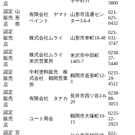
字中野51
5800
店
認定
山
023-
有限会社 ヤマト
山形市流通セン
販売
形
625-
ペイント
ター3-6-4
0432
店
県
認定
023-
販売
株式会社ムライ
山形市幸町18-48
632-
3747
店
認定
0238-
株式会社ムライ
米沢市中田町
販売
37-
米沢営業所
1405-7
5440
店
認定
中村塗料販売 株
0235-
鶴岡市道形町12-
販売
式会社 鶴岡営業
29-
3
4522
店
所
認定
0238-
長井市四ツ谷2-6-
販売
有限会社 タナカ
88-
20
3053
店
認定
0235-
鶴岡市大塚町10-
販売
ユート商会
22-
15
2923
店
認定
宮
022-