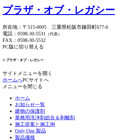
プラザ・オブ・レガシー
所在地
：
〒515-0005
三重県松阪市鎌田町677-6
電話
：
0598-30-5531
（代表）
FAX
：
0598-30-5532
PC版に切り替える
© プラザ・オブ・レガシー
サイトメニューを開く
ホームへ
PCサイトへ
メニューを閉じる
ホーム
お知らせ一覧
建物の保護剤
業務用洗浄剤総合＆剥離剤
施工提案と施工例
Only One 製品
製品価格