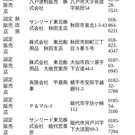
八戸塗料販売 株
八戸市大字長苗
販売
28-
式会社
字前田54
5521
店
認定
秋
018-
サンリード東北株
販売
田
秋田市泉北1-3-43
864-
式会社 秋田支店
6221
店
県
認定
018-
株式会社 東北船
秋田市卸町三丁
販売
823-
用品 秋田支店
目３番５号
4347
店
認定
0187-
株式会社 東北船
大仙市四ツ屋字
販売
63-
用品 大曲営業所
下古道44-1
0945
店
認定
0182-
有限会社 平鹿商
横手市安田字越
販売
32-
事
廻91-2
5788
店
認定
0185-
能代市字坊ケ崎
販売
Ｐ＆マルイ
54-
112
3106
店
認定
サンリード東北株
0185-
能代市河戸川字
販売
式会社 能代営業
52-
下大須賀69-3
7294
店
所