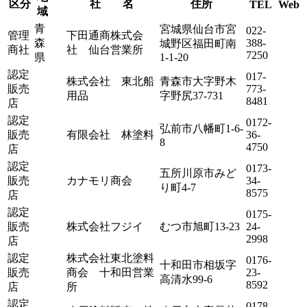
区分
社 名
住所
TEL
Web
域
青
宮城県仙台市宮
022-
管理
下田通商株式会
森
388-
城野区福田町南
商社
社 仙台営業所
7250
県
1-1-20
認定
017-
株式会社 東北船
青森市大字野木
販売
773-
用品
字野尻37-731
8481
店
認定
0172-
弘前市八幡町1-6-
販売
有限会社 林塗料
36-
8
4750
店
認定
0173-
五所川原市みど
販売
カナモリ商会
34-
り町4-7
8575
店
認定
0175-
販売
株式会社フジイ
むつ市旭町13-23
24-
2998
店
認定
株式会社東北塗料
0176-
十和田市相坂字
販売
商会 十和田営業
23-
高清水99-6
8592
店
所
認定
0178-