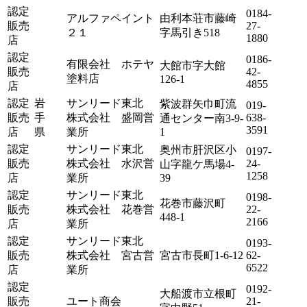
認定
0184-
アルファペイント
由利本荘市藤崎
販売
27-
２１
字馬引き518
1880
店
認定
0186-
有限会社 ホテヤ
大館市字大館
販売
42-
塗料店
126-1
4855
店
認定
岩
サンリード東北
紫波群矢巾町流
019-
販売
手
株式会社 盛岡営
638-
通センター南3-9-
3591
店
県
業所
1
認定
サンリード東北
奥州市肝沢区小
0197-
販売
株式会社 水沢営
24-
山字龍ケ馬場4-
1258
店
業所
39
認定
サンリード東北
0198-
花巻市藤沢町
販売
株式会社 花巻営
22-
448-1
2166
店
業所
認定
サンリード東北
0193-
販売
株式会社 宮古営
宮古市長町1-6-12
62-
6522
店
業所
認定
0192-
大船渡市立根町
販売
ユート商会
21-