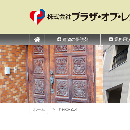
コ
ン
テ
ン
ツ
プラザ・オブ・レガ
本
文
建物の保護剤
業務用
へ
ス
キ
ッ
プ
heiko-214
ホーム