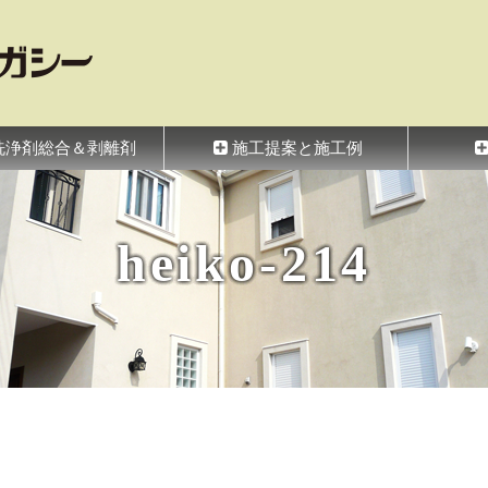
シー
洗浄剤総合＆剥離剤
施工提案と施工例
heiko-214