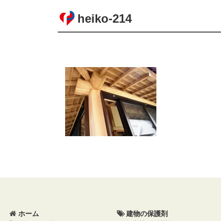
heiko-214
コ
ペ
ン
ー
テ
ジ
ン
の
ツ
先
本
頭
文
へ
ホーム
建物の保護剤
の
戻