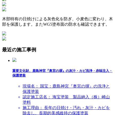
木部特有の日焼けによる灰色化を防ぎ、
小麦色に変わり、木
部を保護します。
またWG5塗布面の防水も確認できます。
最近の施工事例
重要文化財、鹿島神宮『奥宮の塀』の灰汁・カビ洗浄・赤味注入・
保護塗装
現場名：
国宝：鹿島神宮『奥宮の塀』の洗浄と
保護塗装
認定施工店名：
海宝塗装 製品納入（株）崎山
塗料
施工理由：
長年の日焼け・汚れ・灰汁・カビを
除去し、長期的美感維持の保護塗装