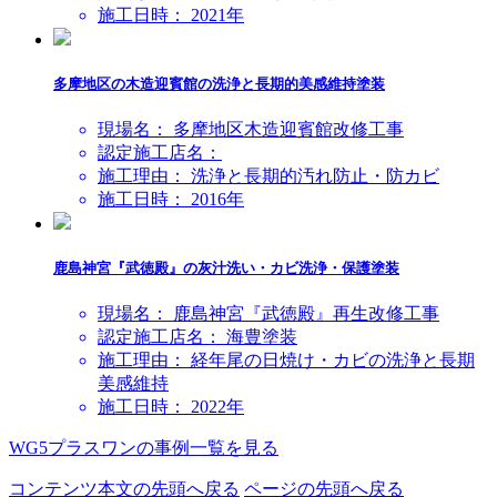
施工日時：
2021年
多摩地区の木造迎賓館の洗浄と長期的美感維持塗装
現場名：
多摩地区木造迎賓館改修工事
認定施工店名：
施工理由：
洗浄と長期的汚れ防止・防カビ
施工日時：
2016年
鹿島神宮『武徳殿』の灰汁洗い・カビ洗浄・保護塗装
現場名：
鹿島神宮『武徳殿』再生改修工事
認定施工店名：
海豊塗装
施工理由：
経年尾の日焼け・カビの洗浄と長期
美感維持
施工日時：
2022年
WG5プラスワンの事例一覧を見る
コンテンツ本文の先頭へ戻る
ページの先頭へ戻る