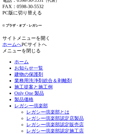
電話
：
0598-30-5531
（代表）
FAX
：
0598-30-5532
PC版に切り替える
© プラザ・オブ・レガシー
サイトメニューを開く
ホームへ
PCサイトへ
メニューを閉じる
ホーム
お知らせ一覧
建物の保護剤
業務用洗浄剤総合＆剥離剤
施工提案と施工例
Only One 製品
製品価格
レガシー倶楽部
レガシー倶楽部とは
レガシー倶楽部認定店製品
レガシー倶楽部認定販売店
レガシー倶楽部認定施工店