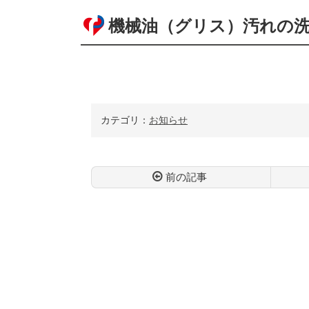
機械油（グリス）汚れの
カテゴリ：
お知らせ
前の記事
コ
ペ
ン
ー
テ
ジ
ン
の
ツ
先
本
頭
文
へ
の
戻