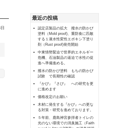
最近の投稿
3日
認定店製品の拡大 撥水の防かび
塗料（Mold proof)、重防食に匹敵
する１液水性変性エポキシ下塗り
剤（Rust proof)発売開始
中東情勢緊迫で世界的エネルギー
危機、石油製品の逼迫で水性の促
進へ準備進める。
撥水の防かび塗料 もちの防かび
試験 で長期性の確認
『かび』『さび』 への研究を更
に進めます
価格改定のお願い
木材に発生する『かび』への更な
る対策・研究を進めております。
５年前、鹿島神宮参拝者トイレの
光のない環境での消臭施工（Faith