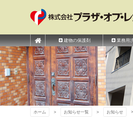
コ
ン
テ
ン
ツ
プラザ・オブ・レガ
本
文
建物の保護剤
業務用
へ
ス
キ
ッ
プ
ホーム
お知らせ一覧
お知らせ