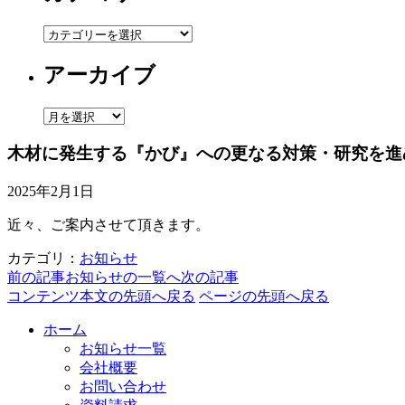
カ
テ
アーカイブ
ゴ
リ
ー
ア
ー
木材に発生する『かび』への更なる対策・研究を進
カ
イ
2025年2月1日
ブ
近々、ご案内させて頂きます。
カテゴリ：
お知らせ
前の記事
お知らせの一覧へ
次の記事
コンテンツ本文の先頭へ戻る
ページの先頭へ戻る
ホーム
お知らせ一覧
会社概要
お問い合わせ