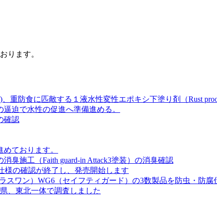
おります。
f)、重防食に匹敵する１液水性変性エポキシ下塗り剤（Rust proo
の逼迫で水性の促進へ準備進める。
の確認
進めております。
aith guard-in Attack3塗装）の消臭確認
のローラー仕様の確認が終了し、発売開始します
プラスワン）WG6（セイフティガード）の3数製品を防虫・防
庫県、東北一体で調査しました