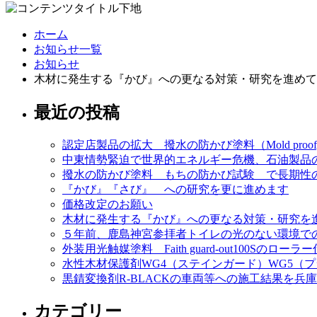
ホーム
お知らせ一覧
お知らせ
木材に発生する『かび』への更なる対策・研究を進めて
最近の投稿
認定店製品の拡大 撥水の防かび塗料（Mold proo
中東情勢緊迫で世界的エネルギー危機、石油製品
撥水の防かび塗料 もちの防かび試験 で長期性
『かび』『さび』 への研究を更に進めます
価格改定のお願い
木材に発生する『かび』への更なる対策・研究を
５年前、鹿島神宮参拝者トイレの光のない環境での消臭施工（F
外装用光触媒塗料 Faith guard-out100S
水性木材保護剤WG4（ステインガード）WG5（
黒錆変換剤R-BLACKの車両等への施工結果を兵
カテゴリー