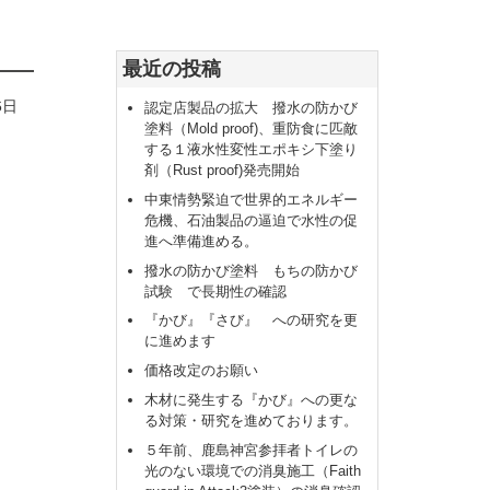
最近の投稿
6日
認定店製品の拡大 撥水の防かび
塗料（Mold proof)、重防食に匹敵
する１液水性変性エポキシ下塗り
剤（Rust proof)発売開始
中東情勢緊迫で世界的エネルギー
危機、石油製品の逼迫で水性の促
進へ準備進める。
撥水の防かび塗料 もちの防かび
試験 で長期性の確認
『かび』『さび』 への研究を更
に進めます
価格改定のお願い
木材に発生する『かび』への更な
る対策・研究を進めております。
５年前、鹿島神宮参拝者トイレの
光のない環境での消臭施工（Faith