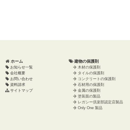
文
へ
の
戻
先
る
頭
へ
戻
る
ホーム
建物の保護剤
お知らせ一覧
木材の保護剤
会社概要
タイルの保護剤
お問い合わせ
コンクリートの保護剤
資料請求
石材用の保護剤
サイトマップ
金属の保護剤
塗装面の製品
レガシー倶楽部認定店製品
Only One 製品