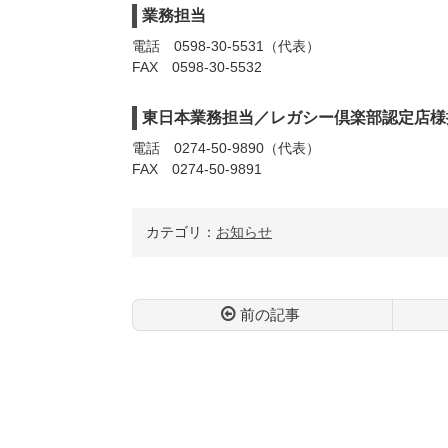
業務担当
電話
0598-30-5531
（代表）
FAX 0598-30-5532
東日本業務担当／
レガシー倶楽部認定店様
電話
0274-50-9890
（代表）
FAX 0274-50-9891
カテゴリ：
お知らせ
前の記事
コ
ペ
ン
ー
テ
ジ
ン
の
ツ
先
本
頭