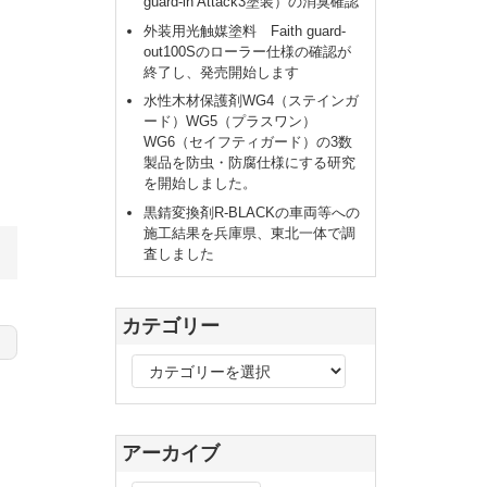
guard-in Attack3塗装）の消臭確認
外装用光触媒塗料 Faith guard-
out100Sのローラー仕様の確認が
終了し、発売開始します
水性木材保護剤WG4（ステインガ
ード）WG5（プラスワン）
WG6（セイフティガード）の3数
製品を防虫・防腐仕様にする研究
を開始しました。
黒錆変換剤R-BLACKの車両等への
施工結果を兵庫県、東北一体で調
査しました
カテゴリー
カ
テ
ゴ
リ
アーカイブ
ー