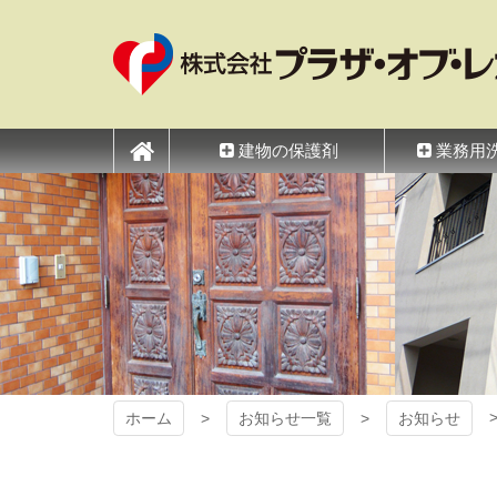
コ
ン
テ
ン
ツ
プラザ・オブ・レガ
本
文
建物の保護剤
業務用
へ
ス
キ
ッ
プ
ホーム
お知らせ一覧
お知らせ