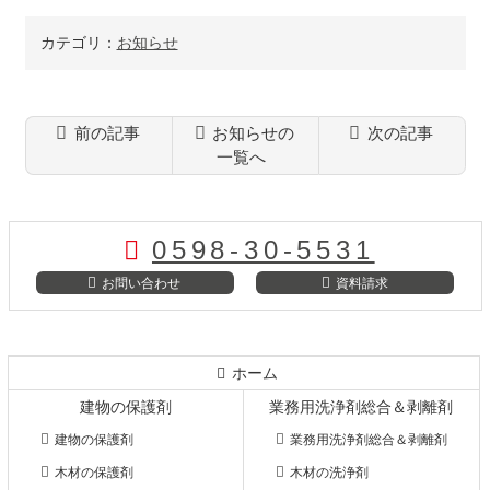
カテゴリ：
お知らせ
前の記事
お知らせの
次の記事
一覧へ
コ
ペ
ン
ー
テ
ジ
0598-30-5531
ン
の
ツ
先
お問い合わせ
資料請求
本
頭
文
へ
の
戻
先
る
ホーム
頭
建物の保護剤
業務用洗浄剤総合＆剥離剤
へ
戻
建物の保護剤
業務用洗浄剤総合＆剥離剤
る
木材の保護剤
木材の洗浄剤