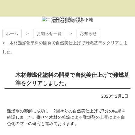
コ
ン
テ
プラザ・オブ・レ
お知らせ
ン
ツ
ガシー
ホーム
お知らせ一覧
お知らせ
本
文
木材難燃化塗料の開発で自然美仕上げで難燃基準をクリアしま
へ
した。
ス
キ
ッ
プ
木材難燃化塗料の開発で自然美仕上げで難燃基
準をクリアしました。
2023年2月1日
難燃剤の溶解に成功し、2回塗りの自然美仕上げで7分の結果を
確認しました。併せて木材の乾燥による難燃剤の上昇による白
色化の防止の研究も進めております。