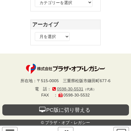
カ
テ
ゴ
リ
アーカイブ
ー
ア
ー
カ
イ
ブ
プラザ・オブ・レ
所在地
：
〒515-0005
三重県松阪市鎌田町677-6
電話
：
0598-30-5531
（代表）
ガシー
FAX
：
0598-30-5532
PC版に切り替える
© プラザ・オブ・レガシー