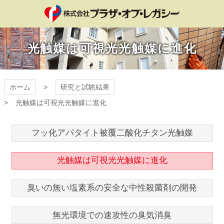
コ
ン
テ
プラザ・オブ・レ
ン
光触媒は可視光光触媒に進化
ツ
ガシー
本
文
へ
ホーム
研究と試験結果
ス
キ
光触媒は可視光光触媒に進化
ッ
プ
フッ化アパタイト被覆二酸化チタン光触媒
光触媒は可視光光触媒に進化
臭いの無い塩素系の安全な中性殺菌剤の開発
無光環境での速攻性の臭気消臭