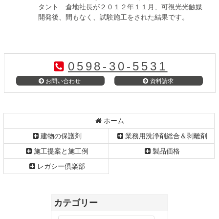
タント 倉地社長が２０１２年１１月、可視光光触媒
開発後、間もなく、試験施工をされた結果です。
コ
ペ
0598-30-5531
ン
ー
テ
ジ
お問い合わせ
資料請求
ン
の
ツ
先
本
頭
文
へ
ホーム
の
戻
建物の保護剤
業務用洗浄剤総合＆剥離剤
先
る
頭
施工提案と施工例
製品価格
へ
レガシー倶楽部
戻
る
カテゴリー