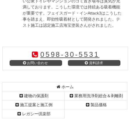
い公衆トイレやマンションのゴミ置き場等は臭気が充
満しております。こうした環境では持続ある吸着機能
が重要です。フェイスガード・インAttack3はこうした
事を踏まえ、即効性吸着材として開発されました。テ
スト施工は認定施工店海宝塗装さんがされました。
コ
ペ
0598-30-5531
ン
ー
テ
ジ
お問い合わせ
資料請求
ン
の
ツ
先
本
頭
文
へ
ホーム
の
戻
建物の保護剤
業務用洗浄剤総合＆剥離剤
先
る
頭
施工提案と施工例
製品価格
へ
レガシー倶楽部
戻
る