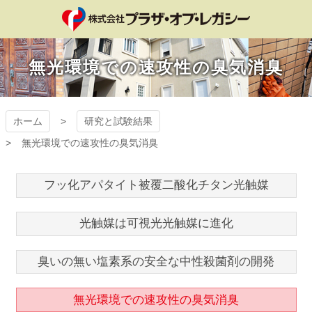
コ
ン
テ
プラザ・オブ・レ
ン
無光環境での速攻性の臭気消臭
ツ
ガシー
本
文
へ
ホーム
研究と試験結果
ス
キ
無光環境での速攻性の臭気消臭
ッ
プ
フッ化アパタイト被覆二酸化チタン光触媒
光触媒は可視光光触媒に進化
臭いの無い塩素系の安全な中性殺菌剤の開発
無光環境での速攻性の臭気消臭