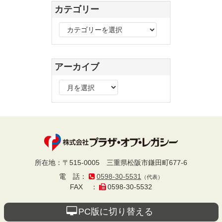
カテゴリー
カ
テ
ゴ
リ
アーカイブ
ー
ア
ー
カ
イ
ブ
プラザ・オブ・レ
所在地
：
〒515-0005
三重県松阪市鎌田町677-6
電話
：
0598-30-5531
（代表）
ガシー
FAX
：
0598-30-5532
PC版に切り替える